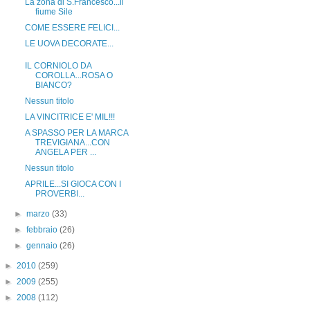
La zona di S.Francesco...il
fiume Sile
COME ESSERE FELICI...
LE UOVA DECORATE...
IL CORNIOLO DA
COROLLA...ROSA O
BIANCO?
Nessun titolo
LA VINCITRICE E' MIL!!!
A SPASSO PER LA MARCA
TREVIGIANA...CON
ANGELA PER ...
Nessun titolo
APRILE...SI GIOCA CON I
PROVERBI...
►
marzo
(33)
►
febbraio
(26)
►
gennaio
(26)
►
2010
(259)
►
2009
(255)
►
2008
(112)