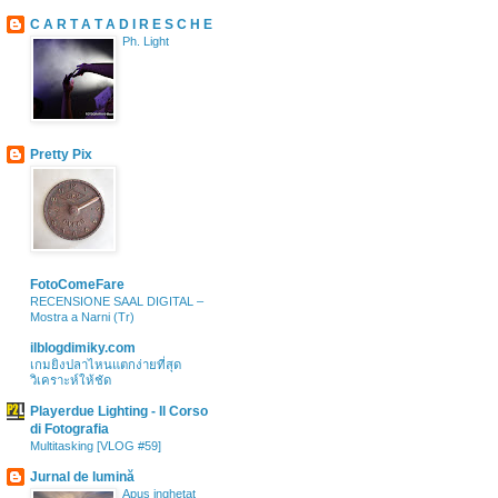
C A R T A T A D I R E S C H E
Ph. Light
Pretty Pix
FotoComeFare
RECENSIONE SAAL DIGITAL –
Mostra a Narni (Tr)
ilblogdimiky.com
เกมยิงปลาไหนแตกง่ายที่สุด
วิเคราะห์ให้ชัด
Playerdue Lighting - Il Corso
di Fotografia
Multitasking [VLOG #59]
Jurnal de lumină
Apus inghetat