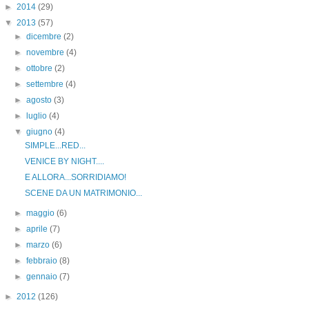
►
2014
(29)
▼
2013
(57)
►
dicembre
(2)
►
novembre
(4)
►
ottobre
(2)
►
settembre
(4)
►
agosto
(3)
►
luglio
(4)
▼
giugno
(4)
SIMPLE...RED...
VENICE BY NIGHT....
E ALLORA...SORRIDIAMO!
SCENE DA UN MATRIMONIO...
►
maggio
(6)
►
aprile
(7)
►
marzo
(6)
►
febbraio
(8)
►
gennaio
(7)
►
2012
(126)