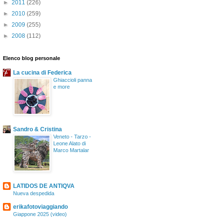
►
2011
(226)
►
2010
(259)
►
2009
(255)
►
2008
(112)
Elenco blog personale
La cucina di Federica
Ghiaccioli panna
e more
Sandro & Cristina
Veneto - Tarzo -
Leone Alato di
Marco Martalar
LATIDOS DE ANTIQVA
Nueva despedida
erikafotoviaggiando
Giappone 2025 (video)