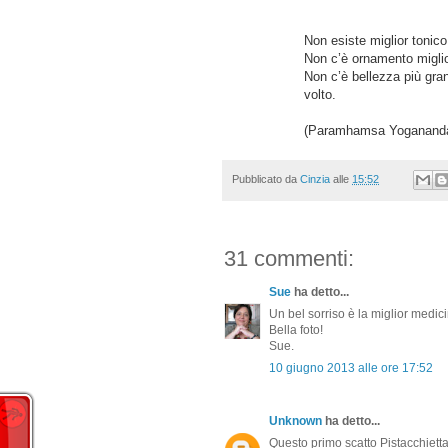
Non esiste miglior tonico 
Non c’è ornamento miglio
Non c’è bellezza più gra
volto.
(Paramhamsa Yoganand
Pubblicato da
Cinzia
alle
15:52
31 commenti:
Sue
ha detto...
Un bel sorriso è la miglior medic
Bella foto!
Sue.
10 giugno 2013 alle ore 17:52
Unknown
ha detto...
Questo primo scatto Pistacchietta