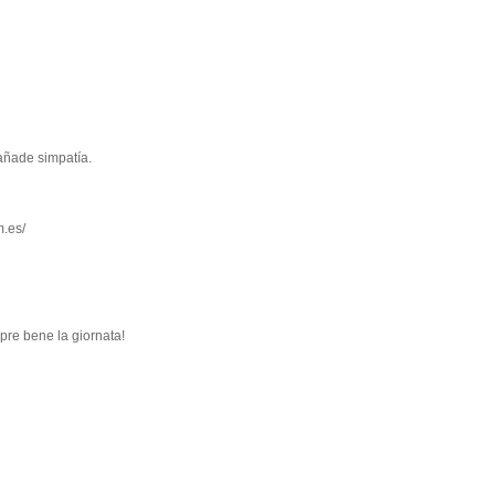
 añade simpatía.
m.es/
pre bene la giornata!