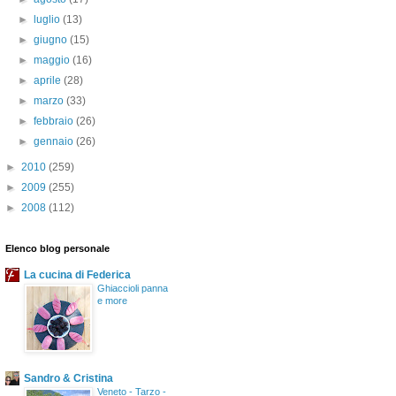
►
luglio
(13)
►
giugno
(15)
►
maggio
(16)
►
aprile
(28)
►
marzo
(33)
►
febbraio
(26)
►
gennaio
(26)
►
2010
(259)
►
2009
(255)
►
2008
(112)
Elenco blog personale
La cucina di Federica
Ghiaccioli panna
e more
Sandro & Cristina
Veneto - Tarzo -