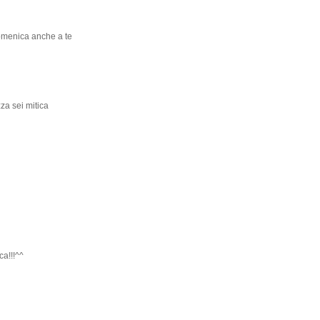
domenica anche a te
zza sei mitica
a!!!^^