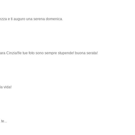
gezza e ti auguro una serena domenica.
cara Cinzia!!le tue foto sono sempre stupende! buona serata!
la vida!
te...