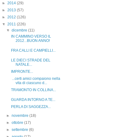
►
2014
(29)
►
2013
(57)
►
2012
(126)
▼
2011
(226)
▼
dicembre
(11)
IN CAMMINO VERSO IL
2012...BUON ANNO!
FRA CALLI E CAMPIELLI...
LE DIECI STRADE DEL
NATALE...
IMPRONTE...
...certi amici compaiono nella
vita di ciascuno d...
TRAMONTO IN COLLINA...
GUARDA INTORNO A TE...
PERLA DI SAGGEZZA...
►
novembre
(18)
►
ottobre
(17)
►
settembre
(6)
►
agosto
(17)