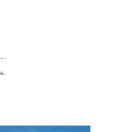
..
oi...