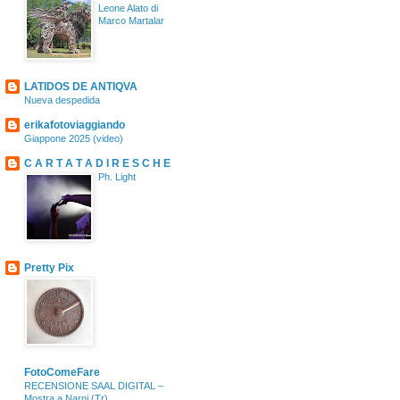
Leone Alato di
Marco Martalar
LATIDOS DE ANTIQVA
Nueva despedida
erikafotoviaggiando
Giappone 2025 (video)
C A R T A T A D I R E S C H E
Ph. Light
Pretty Pix
FotoComeFare
RECENSIONE SAAL DIGITAL –
Mostra a Narni (Tr)